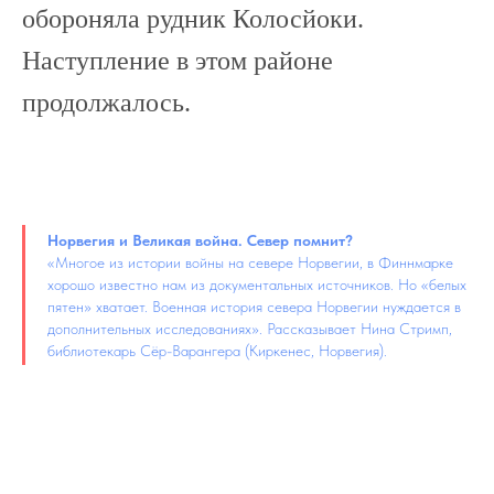
обороняла рудник Колосйоки.
Наступление в этом районе
продолжалось.
Норвегия и Великая война. Север помнит?
«Многое из истории войны на севере Норвегии, в Финнмарке
хорошо известно нам из документальных источников. Но «белых
пятен» хватает. Военная история севера Норвегии нуждается в
дополнительных исследованиях». Рассказывает
Нина Стримп,
библиотекарь Сёр-Варангера (Киркенес, Норвегия).