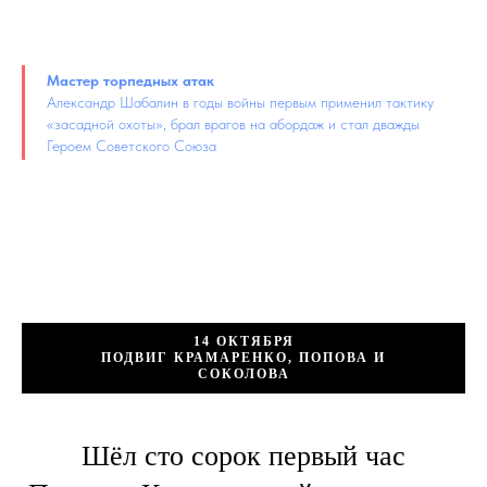
Мастер торпедных атак
Александр Шабалин в годы войны первым применил тактику
«засадной охоты», брал врагов на абордаж и стал дважды
Героем Советского Союза
14 ОКТЯБРЯ
ПОДВИГ КРАМАРЕНКО, ПОПОВА И
СОКОЛОВА
Шёл сто сорок первый час