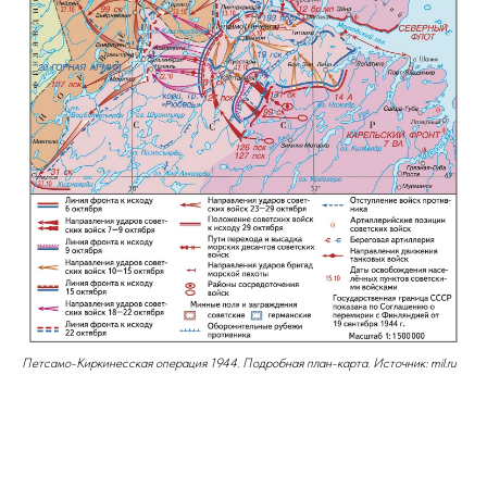
Петсамо-Киркинесская операция 1944. Подробная план-карта. Источник: mil.ru