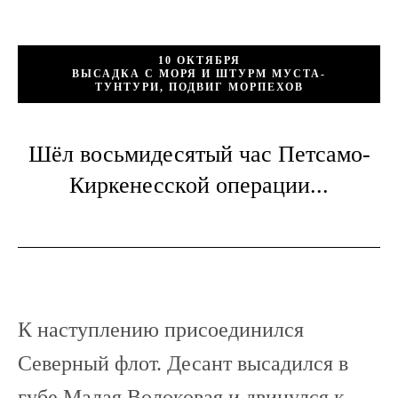
10 ОКТЯБРЯ
ВЫСАДКА С МОРЯ И ШТУРМ МУСТА-
ТУНТУРИ, ПОДВИГ МОРПЕХОВ
Шёл восьмидесятый час Петсамо-
Киркенесской операции...
К наступлению присоединился
Северный флот. Десант высадился в
губе Малая Волоковая и двинулся к