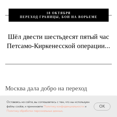
18 ОКТЯБРЯ
ПЕРЕХОД ГРАНИЦЫ, БОИ НА ВОРЬЕМЕ
Шёл двести шестьдесят пятый час
Петсамо-Киркенесской операции...
Москва дала добро на переход
государственной границы.
Оставаясь на сайте, вы соглашаетесь с тем, что мы используем
OK
файлы cookie, и принимаете
Политику конфиденциальности
и
Подразделения 253-го стрелкового
Политику обработки персональных данных
.