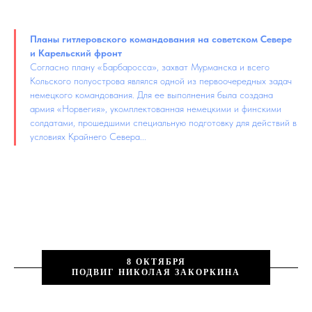
Планы гитлеровского командования на советском Севере
и Карельский фронт
Согласно плану «Барбаросса», захват Мурманска и всего
Кольского полуострова являлся одной из первоочередных задач
немецкого командования. Для ее выполнения была создана
армия «Норвегия», укомплектованная немецкими и финскими
солдатами, прошедшими специальную подготовку для действий в
условиях Крайнего Севера...
8 ОКТЯБРЯ
ПОДВИГ НИКОЛАЯ ЗАКОРКИНА